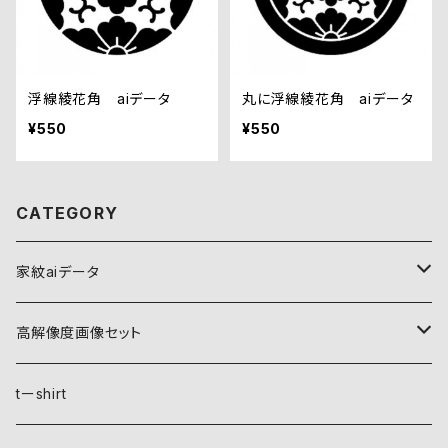
浮線綾花角 aiデータ
丸に浮線綾花角 aiデータ
¥550
¥550
CATEGORY
家紋aiデータ
自然紋
高解像度画像セット
稲妻
植物紋
自然紋
tーshirt
霞