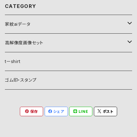
CATEGORY
家紋aiデータ
自然紋
高解像度画像セット
稲妻
植物紋
自然紋
tーshirt
霞
葵
稲妻
動物紋
植物紋
ゴム印・スタンプ
雲
麻
霞
兎
葵
器材紋
動物紋
保存
シェア
LINE
ポスト
月
朝顔・夕顔
雲
馬
麻
網
兎
建造物紋
器材紋
波
葦
月
海老
朝顔・夕顔
碇
馬
井桁
網
文様紋
建造物紋