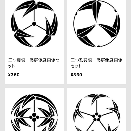
三つ羽根 高解像度画像セ
三つ割羽根 高解像度画像
ット
セット
¥360
¥360