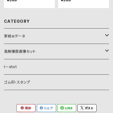
CATEGORY
家紋aiデータ
自然紋
高解像度画像セット
稲妻
植物紋
自然紋
tーshirt
霞
葵
稲妻
動物紋
植物紋
ゴム印・スタンプ
雲
麻
霞
兎
葵
器材紋
動物紋
保存
シェア
LINE
ポスト
月
朝顔・夕顔
雲
馬
麻
網
兎
建造物紋
器材紋