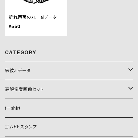
折れ芭蕉の丸 aiデータ
¥550
CATEGORY
家紋aiデータ
自然紋
高解像度画像セット
稲妻
植物紋
自然紋
tーshirt
霞
葵
稲妻
動物紋
植物紋
ゴム印・スタンプ