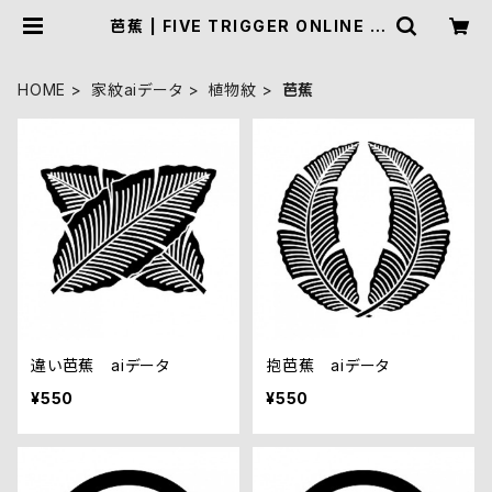
芭蕉 | FIVE TRIGGER ONLINE S
HOP
HOME
家紋aiデータ
植物紋
芭蕉
違い芭蕉 aiデータ
抱芭蕉 aiデータ
¥550
¥550