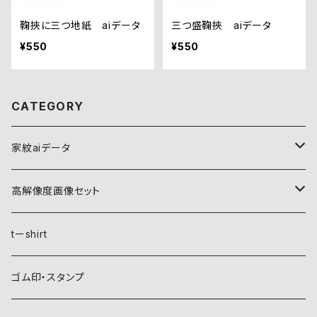
鞠挾に三つ地紙 aiデータ
三つ盛鞠挾 aiデータ
¥550
¥550
CATEGORY
家紋aiデータ
自然紋
高解像度画像セット
稲妻
植物紋
自然紋
tーshirt
霞
葵
稲妻
動物紋
植物紋
ゴム印・スタンプ
雲
麻
霞