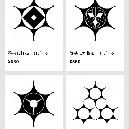
鞠挾に釘抜 aiデータ
鞠挾に九枚笹 aiデータ
¥550
¥550