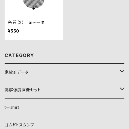
糸巻（２） aiデータ
¥550
CATEGORY
家紋aiデータ
自然紋
高解像度画像セット
稲妻
植物紋
自然紋
tーshirt
霞
葵
稲妻
動物紋
植物紋
ゴム印・スタンプ