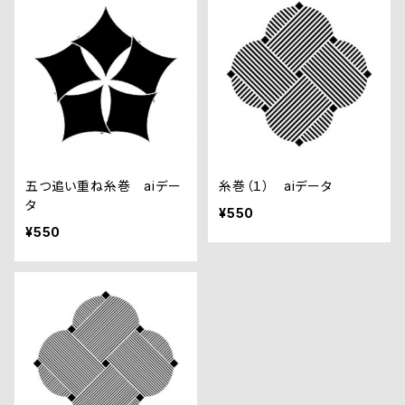
五つ追い重ね糸巻 aiデー
糸巻（１） aiデータ
タ
¥550
¥550