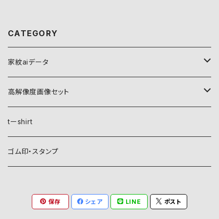
CATEGORY
家紋aiデータ
自然紋
高解像度画像セット
稲妻
植物紋
自然紋
tーshirt
霞
葵
稲妻
動物紋
植物紋
ゴム印・スタンプ
雲
麻
霞
兎
葵
器材紋
動物紋
保存
シェア
LINE
ポスト
月
朝顔・夕顔
雲
馬
麻
網
兎
建造物紋
器材紋