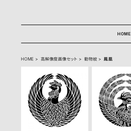
HOM
HOME
高解像度画像セット
動物紋
鳳凰
鳳凰の丸 高解像度画像セッ
舞い鳳凰の丸（１
ト
画像セ
¥360
¥36