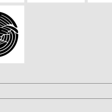
高解像度画像
ト
0