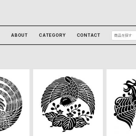
E
ABOUT
CATEGORY
CONTACT
） 高解像度
桐に鳳凰 高解像度画像セッ
有職鳳凰 
ット
ト
0
¥360