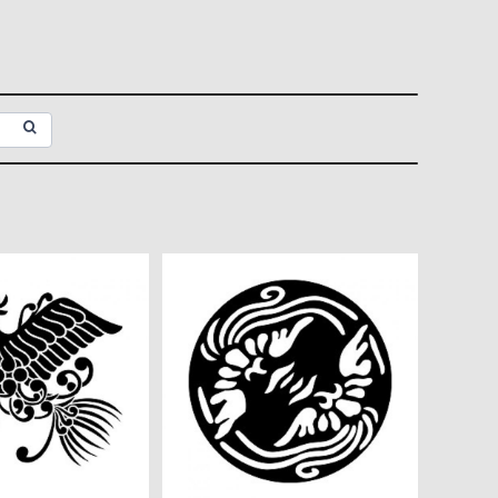
高解像度画像セッ
石持地抜有職鳳凰 高解像度
ト
画像セット
¥360
¥360