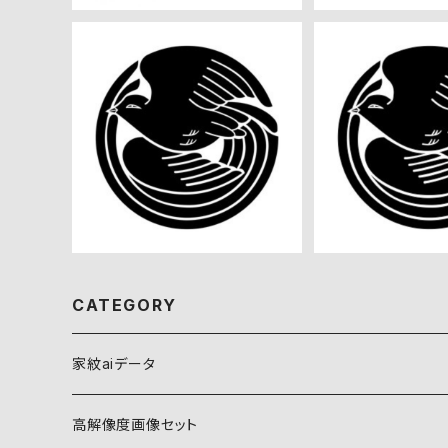
白鳳の丸（１） 高解像度画像
白鳳の丸（２） 
セット
セッ
¥360
¥36
CATEGORY
家紋aiデータ
自然紋
高解像度画像セット