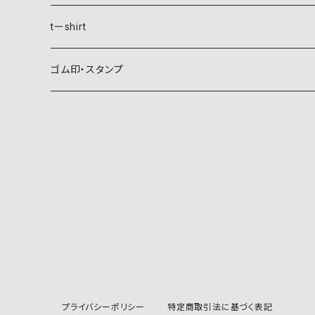
稲妻
植物紋
自然紋
tーshirt
霞
葵
稲妻
動物紋
植物紋
ゴム印・スタンプ
雲
麻
霞
兎
葵
器材紋
動物紋
月
朝顔・夕顔
雲
馬
麻
網
兎
建造物紋
器材紋
波
葦
月
海老
朝顔・夕顔
碇
馬
井桁
網
文様紋
建造物紋
日、日足
粟
波
貝
葦
糸巻
海老
鳥居
糸巻
石
庵
文字紋
文様紋
星
銀杏
山
蟹
粟
団扇
貝
庵
碇
鱗
井桁
文字
石
文字紋
山
稲
日、日足
プライバシーポリシー
特定商取引法に基づく表記
亀
稲
烏帽子
蟹