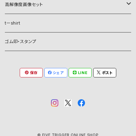
自然紋
高解像度画像セット
稲妻
植物紋
自然紋
tーshirt
霞
葵
稲妻
動物紋
植物紋
ゴム印・スタンプ
雲
麻
霞
兎
葵
器材紋
動物紋
保存
シェア
LINE
ポスト
月
朝顔・夕顔
雲
馬
麻
網
兎
建造物紋
器材紋
波
葦
月
海老
朝顔・夕顔
碇
馬
井桁
網
文様紋
建造物紋
日、日足
粟
波
貝
葦
糸巻
海老
鳥居
糸巻
石
庵
文字紋
文様紋
星
銀杏
山
蟹
粟
団扇
貝
庵
碇
鱗
井桁
文字
石
文字紋
© FIVE TRIGGER ONLINE SHOP