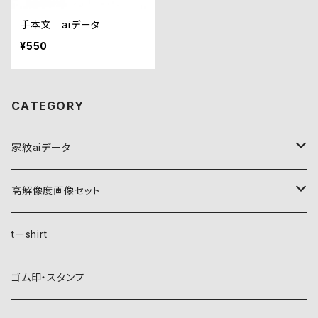
手本文 aiデータ
¥550
CATEGORY
家紋aiデータ
自然紋
高解像度画像セット
稲妻
植物紋
自然紋
tーshirt
霞
葵
稲妻
動物紋
植物紋
ゴム印・スタンプ
雲
麻
霞
兎
葵