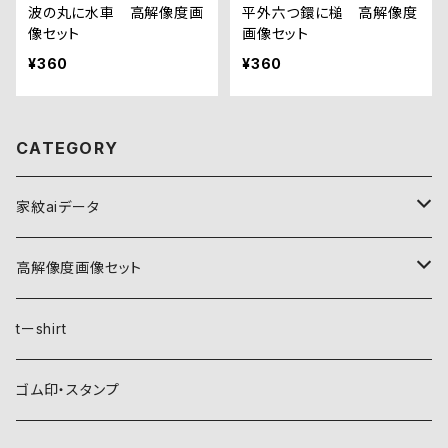
波の丸に水車 高解像度画
平外六つ鐶に槌 高解像度
像セット
画像セット
¥360
¥360
CATEGORY
家紋aiデータ
自然紋
高解像度画像セット
稲妻
植物紋
自然紋
tーshirt
霞
葵
稲妻
動物紋
植物紋
ゴム印・スタンプ
雲
麻
霞
兎
葵