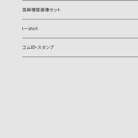
自然紋
高解像度画像セット
稲妻
植物紋
自然紋
tーshirt
霞
葵
稲妻
動物紋
植物紋
ゴム印・スタンプ
雲
麻
霞
兎
葵
器材紋
動物紋
月
朝顔・夕顔
雲
馬
麻
網
兎
建造物紋
器材紋
波
葦
月
海老
朝顔・夕顔
碇
馬
井桁
網
文様紋
建造物紋
日、日足
粟
波
貝
葦
糸巻
海老
鳥居
糸巻
石
庵
文字紋
文様紋
星
銀杏
山
蟹
粟
団扇
貝
庵
碇