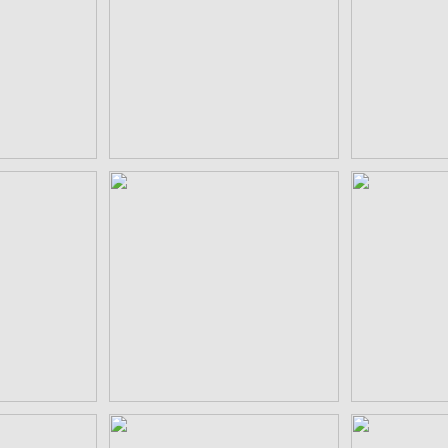
 aiデータ
糸輪に角合わせ三つ石 aiデ
糸輪に三つ
ータ
0
¥550
 aiデータ
丸に四つ石 aiデータ
四つ重ね
0
¥550