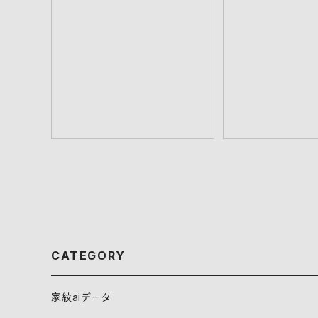
重ね石 aiデータ
丸に平四つ割石
¥550
¥55
CATEGORY
家紋aiデータ