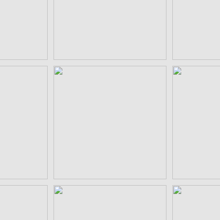
0
¥550
aiデータ
陰立て三つ石 aiデータ
糸輪に立て
0
¥550