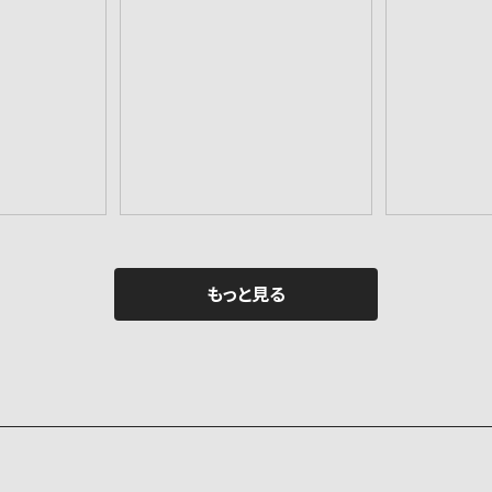
 aiデータ
丸に隅立て四つ割石 aiデー
総陰丸に隅
タ
0
¥550
もっと見る