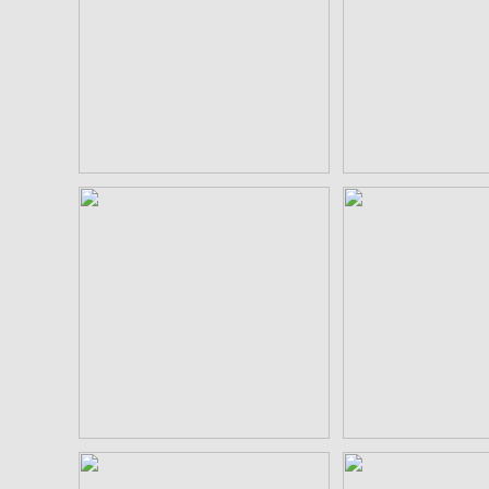
三つ寄せ石 aiデータ
丸に三つ寄せ石
¥550
¥55
陰四つ石 aiデータ
石持地抜四つ石
¥550
¥55