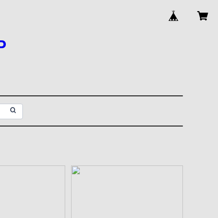
 aiデータ
丸に三つ石 aiデータ