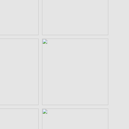
¥550
¥550
三つ石 aiデータ
丸に陰陽立て三つ石 aiデー
タ
¥550
¥550