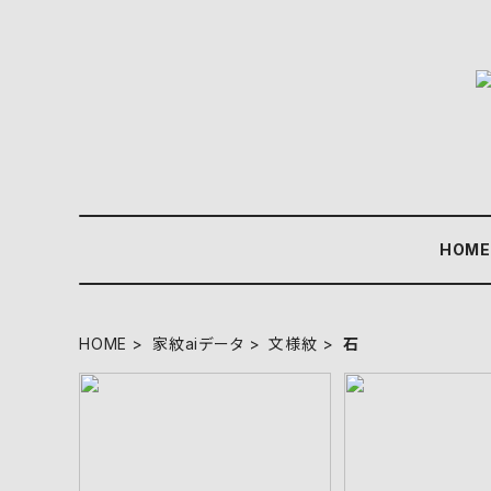
HOM
HOME
家紋aiデータ
文様紋
石
山本鳥居 aiデータ
三つ追い袋角に三