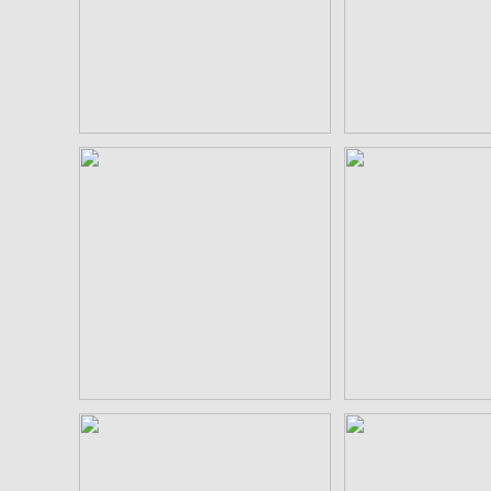
ータ
¥550
¥55
細輪に三つ石 aiデータ
立て三つ石 
¥550
¥55