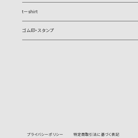
稲妻
植物紋
自然紋
tーshirt
霞
葵
稲妻
動物紋
植物紋
ゴム印・スタンプ
雲
麻
霞
兎
葵
器材紋
動物紋
月
朝顔・夕顔
雲
馬
麻
網
兎
建造物紋
器材紋
波
葦
月
海老
朝顔・夕顔
碇
馬
井桁
網
文様紋
建造物紋
日、日足
粟
波
貝
葦
糸巻
海老
鳥居
糸巻
石
庵
文字紋
文様紋
星
銀杏
山
蟹
粟
団扇
貝
庵
碇
鱗
井桁
文字
石
文字紋
山
稲
日、日足
プライバシーポリシー
特定商取引法に基づく表記
亀
稲
烏帽子
蟹