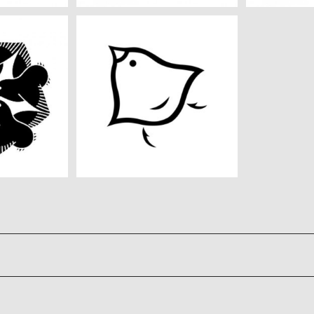
像度画像セッ
陰千鳥 高解像度画像セット
0
¥360