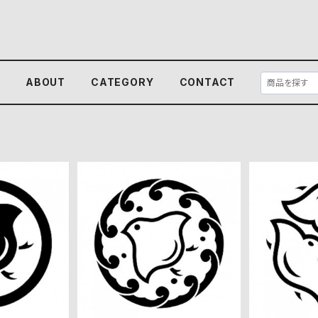
E
ABOUT
CATEGORY
CONTACT
像度画像セッ
波輪に陰千鳥 高解像度画像
陰三つ千鳥
セット
0
¥360