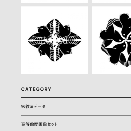
四つ千鳥菱 高解像度画像セ
五つ千鳥 高解
ット
ト
¥360
¥36
CATEGORY
家紋aiデータ
自然紋
高解像度画像セット