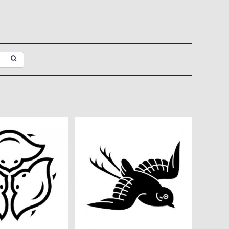
 高解像度画像セ
変わり千鳥 高解像度画像セ
ット
ット
¥360
¥360