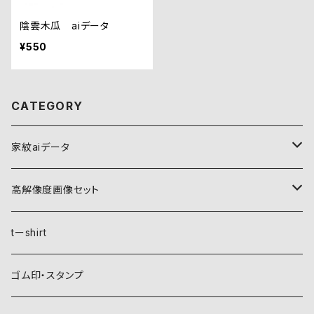
陰雲木瓜 aiデータ
¥550
CATEGORY
家紋aiデータ
自然紋
高解像度画像セット
稲妻
植物紋
自然紋
tーshirt
霞
葵
稲妻
動物紋
植物紋
ゴム印・スタンプ
雲
麻
霞