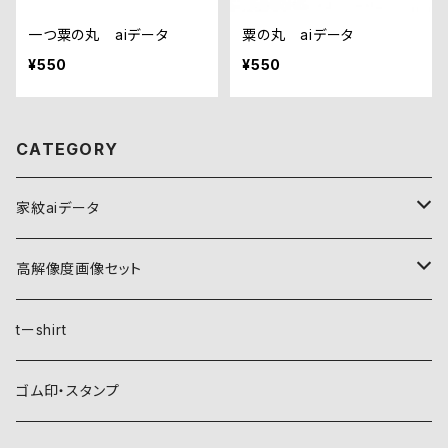
一つ粟の丸 aiデータ
粟の丸 aiデータ
¥550
¥550
CATEGORY
家紋aiデータ
自然紋
高解像度画像セット
稲妻
植物紋
自然紋
tーshirt
霞
葵
稲妻
動物紋
植物紋
ゴム印・スタンプ
雲
麻
霞
兎
葵