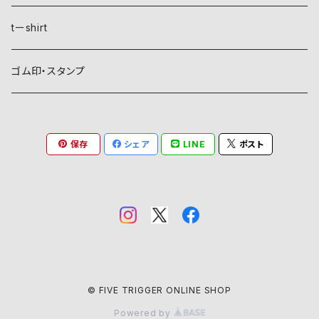
稲妻
植物紋
自然紋
tーshirt
霞
葵
稲妻
動物紋
植物紋
ゴム印・スタンプ
雲
麻
霞
兎
葵
器材紋
動物紋
保存
シェア
LINE
ポスト
月
朝顔・夕顔
雲
馬
麻
網
兎
建造物紋
器材紋
波
葦
月
海老
朝顔・夕顔
碇
馬
井桁
網
文様紋
建造物紋
日、日足
粟
波
貝
葦
糸巻
海老
鳥居
糸巻
石
庵
文字紋
文様紋
星
銀杏
山
蟹
粟
団扇
貝
庵
碇
鱗
井桁
文字
石
文字紋
© FIVE TRIGGER ONLINE SHOP
山
稲
日、日足
Powered by
亀
稲
烏帽子
蟹