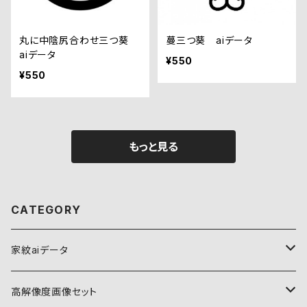
丸に中陰尻合わせ三つ葵
蔓三つ葵 aiデータ
aiデータ
¥550
¥550
もっと見る
CATEGORY
家紋aiデータ
自然紋
高解像度画像セット