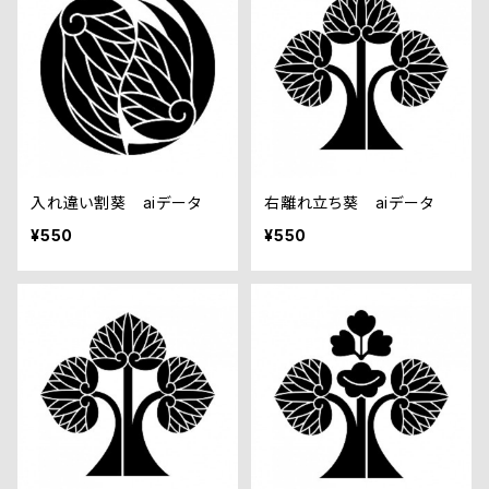
入れ違い割葵 aiデータ
右離れ立ち葵 aiデータ
¥550
¥550