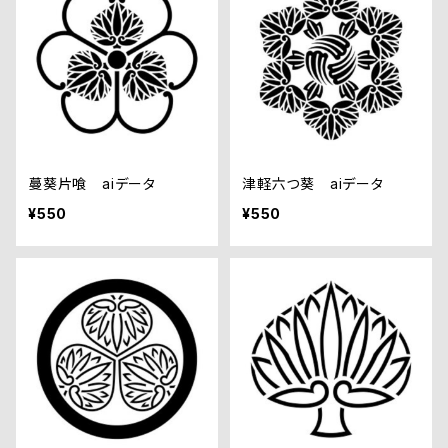
蔓葵片喰 aiデータ
津軽六つ葵 aiデータ
¥550
¥550