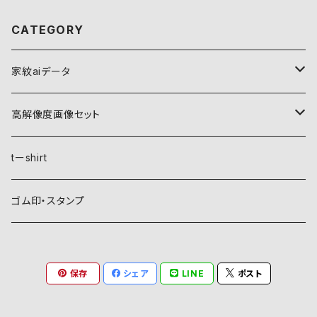
CATEGORY
家紋aiデータ
自然紋
高解像度画像セット
稲妻
植物紋
自然紋
tーshirt
霞
葵
稲妻
動物紋
植物紋
ゴム印・スタンプ
雲
麻
霞
兎
葵
器材紋
動物紋
保存
シェア
LINE
ポスト
月
朝顔・夕顔
雲
馬
麻
網
兎
建造物紋
器材紋
波