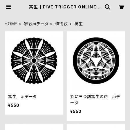
寓生 | FIVE TRIGGER ONLINE S
HOP
HOME
家紋aiデータ
植物紋
寓生
寓生 aiデータ
丸に三つ割寓生の花 aiデ
ータ
¥550
¥550