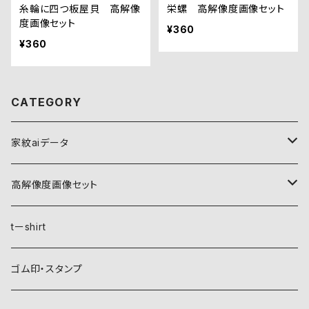
糸輪に四つ板屋貝 高解像
栄螺 高解像度画像セット
度画像セット
¥360
¥360
CATEGORY
家紋aiデータ
自然紋
高解像度画像セット
稲妻
植物紋
自然紋
tーshirt
霞
葵
稲妻
動物紋
植物紋
ゴム印・スタンプ
雲
麻
霞
兎
葵