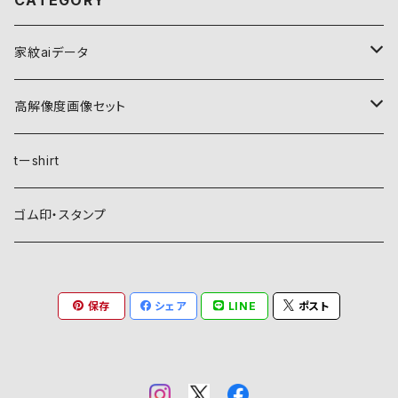
CATEGORY
家紋aiデータ
自然紋
高解像度画像セット
稲妻
植物紋
自然紋
tーshirt
霞
葵
稲妻
動物紋
植物紋
ゴム印・スタンプ
雲
麻
霞
兎
葵
器材紋
動物紋
保存
シェア
LINE
ポスト
月
朝顔・夕顔
雲
馬
麻
網
兎
建造物紋
器材紋
波
葦
月
海老
朝顔・夕顔
碇
馬
井桁
網
文様紋
建造物紋