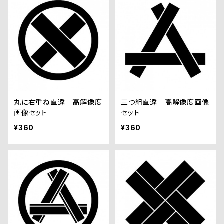
丸に右重ね直違 高解像度
三つ組直違 高解像度画像
画像セット
セット
¥360
¥360