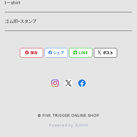
稲妻
植物紋
自然紋
tーshirt
霞
葵
稲妻
動物紋
植物紋
ゴム印・スタンプ
雲
麻
霞
兎
葵
器材紋
動物紋
保存
シェア
LINE
ポスト
月
朝顔・夕顔
雲
馬
麻
網
兎
建造物紋
器材紋
波
葦
月
海老
朝顔・夕顔
碇
馬
井桁
網
文様紋
建造物紋
日、日足
粟
波
貝
葦
糸巻
海老
鳥居
糸巻
石
庵
文字紋
文様紋
星
銀杏
山
蟹
粟
団扇
貝
庵
碇
鱗
井桁
文字
石
文字紋
© FIVE TRIGGER ONLINE SHOP
山
稲
日、日足
Powered by
亀
稲
烏帽子
蟹
垣
団扇
角
井筒
山文字
鱗
文字