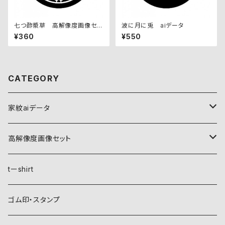
七つ酢漿草 高解像度画像セッ
波に月に兎 aiデータ
ト
¥360
¥550
CATEGORY
家紋aiデータ
自然紋
高解像度画像セット
稲妻
植物紋
自然紋
tーshirt
霞
葵
稲妻
動物紋
植物紋
ゴム印・スタンプ
雲