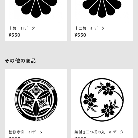
十菊 aiデータ
十二菊 aiデータ
¥550
¥550
その他の商品
勧修寺笹 aiデータ
葉付き三つ桜の丸 aiデータ