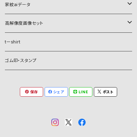
家紋aiデータ
自然紋
高解像度画像セット
稲妻
植物紋
自然紋
tーshirt
霞
葵
稲妻
動物紋
植物紋
ゴム印・スタンプ
雲
麻
霞
兎
葵
器材紋
動物紋
保存
シェア
LINE
ポスト
月
朝顔・夕顔
雲
馬
麻
網
兎
建造物紋
器材紋
波
葦
月
海老
朝顔・夕顔
碇
馬
井桁
網
文様紋
建造物紋
日、日足
粟
波
貝
葦
糸巻
海老
鳥居
糸巻
石
庵
文字紋
文様紋