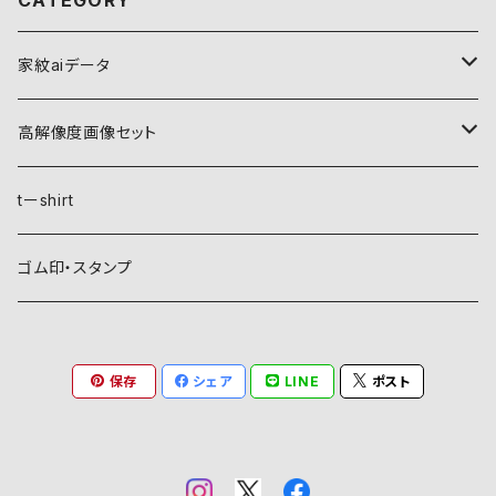
CATEGORY
家紋aiデータ
自然紋
高解像度画像セット
稲妻
植物紋
自然紋
tーshirt
霞
葵
稲妻
動物紋
植物紋
ゴム印・スタンプ
雲
麻
霞
兎
葵
器材紋
動物紋
保存
シェア
LINE
ポスト
月
朝顔・夕顔
雲
馬
麻
網
兎
建造物紋
器材紋
波
葦
月
海老
朝顔・夕顔
碇
馬
井桁
網
文様紋
建造物紋