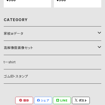
CATEGORY
家紋aiデータ
自然紋
高解像度画像セット
稲妻
植物紋
自然紋
tーshirt
霞
葵
稲妻
動物紋
植物紋
ゴム印・スタンプ
雲
麻
霞
兎
葵
器材紋
動物紋
保存
シェア
LINE
ポスト
月
朝顔・夕顔
雲
馬
麻
網
兎
建造物紋
器材紋