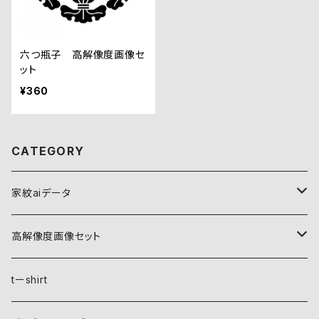
六つ瓶子 高解像度画像セ
ット
¥360
CATEGORY
家紋aiデータ
自然紋
高解像度画像セット
稲妻
植物紋
自然紋
tーshirt
霞