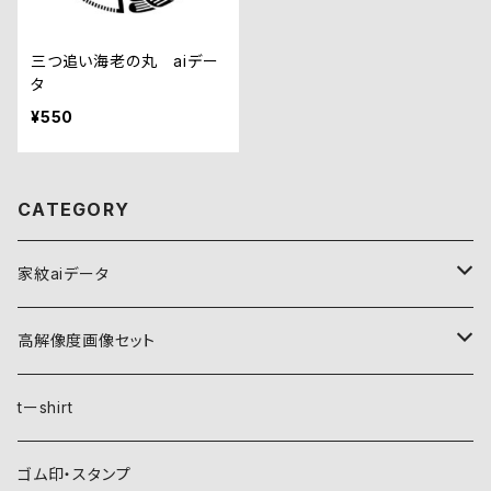
三つ追い海老の丸 aiデー
タ
¥550
CATEGORY
家紋aiデータ
自然紋
高解像度画像セット
稲妻
植物紋
自然紋
tーshirt
霞
葵
稲妻
動物紋
植物紋
ゴム印・スタンプ