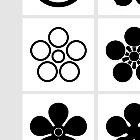
中陰星梅鉢 aiデータ
大聖寺梅鉢 
¥550
¥55
朧梅鉢 aiデータ
光琳梅鉢 a
¥550
¥55