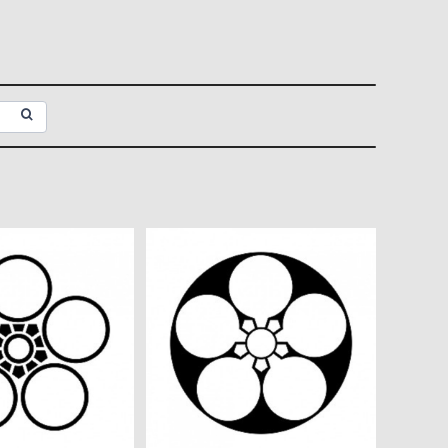
 aiデータ
石持ち地抜き梅鉢 aiデータ
¥550
¥550