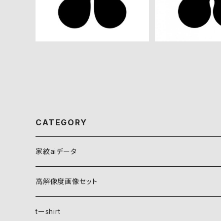
CATEGORY
家紋aiデータ
自然紋
高解像度画像セット
稲妻
植物紋
自然紋
tーshirt