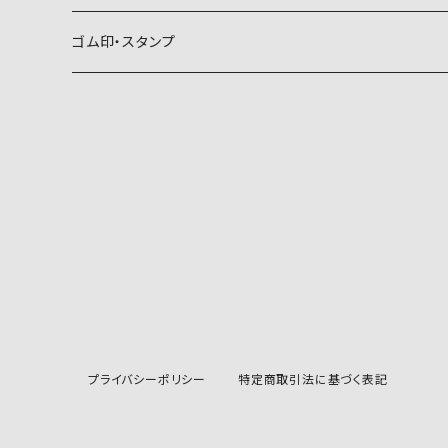
霞
葵
稲妻
動物紋
植物紋
ゴム印・スタンプ
雲
麻
霞
兎
葵
器材紋
動物紋
月
朝顔・夕顔
雲
馬
麻
網
兎
建造物紋
器材紋
波
葦
月
海老
朝顔・夕顔
碇
馬
井桁
網
文様紋
建造物紋
日、日足
粟
波
貝
葦
糸巻
海老
鳥居
糸巻
石
庵
文字紋
文様紋
星
銀杏
山
蟹
粟
団扇
貝
庵
碇
鱗
井桁
文字
石
文字紋
山
稲
日、日足
プライバシーポリシー
特定商取引法に基づく表記
亀
稲
烏帽子
蟹
垣
団扇
角
井筒
山文字
鱗
文字
山形
梅
星
烏
銀杏
扇
亀