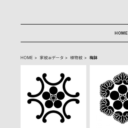
HOM
HOME
家紋aiデータ
植物紋
梅鉢
平外六つ鐶に梅鉢 aiデータ
六つ葵梅鉢 
¥550
¥55