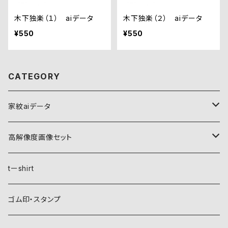
木下独楽（１） aiデータ
木下独楽（２） aiデータ
¥550
¥550
CATEGORY
家紋aiデータ
自然紋
高解像度画像セット
稲妻
植物紋
自然紋
tーshirt
霞
葵
稲妻
動物紋
植物紋
ゴム印・スタンプ
雲
麻
霞