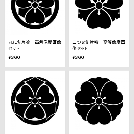
丸に剣片喰 高解像度画像
三つ叉剣片喰 高解像度画
セット
像セット
¥360
¥360