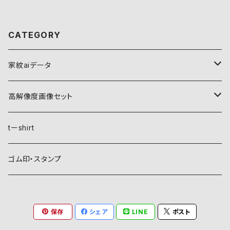
CATEGORY
家紋aiデータ
自然紋
高解像度画像セット
稲妻
植物紋
自然紋
tーshirt
霞
葵
稲妻
動物紋
植物紋
ゴム印・スタンプ
雲
麻
霞
兎
葵
器材紋
動物紋
保存
シェア
LINE
ポスト
月
朝顔・夕顔
雲
馬
麻
網
兎
建造物紋
器材紋