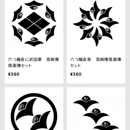
六つ雁金に武田菱 高解像
八つ雁金車 高解像度画像
度画像セット
セット
¥360
¥360