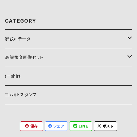
CATEGORY
家紋aiデータ
自然紋
高解像度画像セット
稲妻
植物紋
自然紋
tーshirt
霞
葵
稲妻
動物紋
植物紋
ゴム印・スタンプ
雲
麻
霞
兎
葵
器材紋
動物紋
保存
シェア
LINE
ポスト
月
朝顔・夕顔
雲
馬
麻
網
兎
建造物紋
器材紋