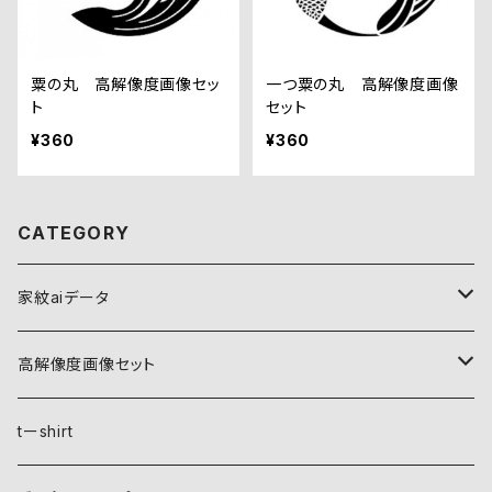
粟の丸 高解像度画像セッ
一つ粟の丸 高解像度画像
ト
セット
¥360
¥360
CATEGORY
家紋aiデータ
自然紋
高解像度画像セット
稲妻
植物紋
自然紋
tーshirt
霞