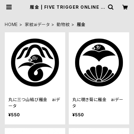
雁金 | FIVE TRIGGER ONLINE S
HOP
HOME
家紋aiデータ
動物紋
雁金
丸に三つ山結び雁金 aiデ
丸に覗き菊に雁金 aiデー
ータ
タ
¥550
¥550