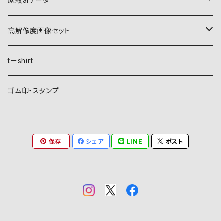
家紋aiデータ
自然紋
高解像度画像セット
稲妻
植物紋
自然紋
tーshirt
霞
葵
稲妻
動物紋
植物紋
ゴム印・スタンプ
雲
麻
霞
兎
葵
器材紋
動物紋
保存
シェア
LINE
ポスト
月
朝顔・夕顔
雲
馬
麻
網
兎
建造物紋
器材紋
波
葦
月
海老
朝顔・夕顔
碇
馬
井桁
網
文様紋
建造物紋
日、日足
粟
波
貝
葦
糸巻
海老
鳥居
糸巻
石
庵
文字紋
文様紋