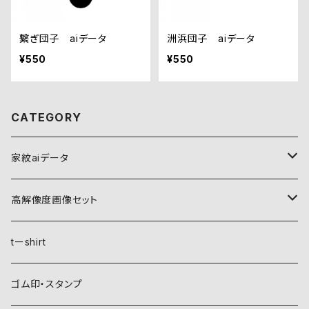
繋ぎ団子 aiデータ
洲浜団子 aiデータ
¥550
¥550
CATEGORY
家紋aiデータ
自然紋
高解像度画像セット
稲妻
植物紋
自然紋
tーshirt
霞
葵
稲妻
動物紋
植物紋
ゴム印・スタンプ