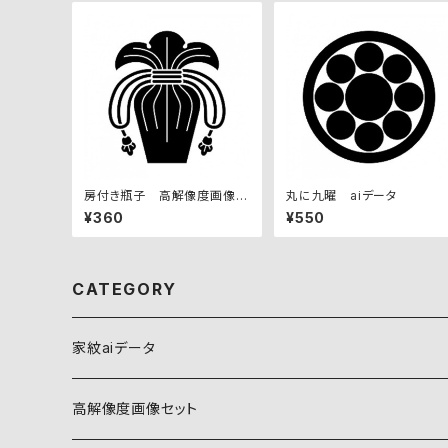
房付き瓶子 高解像度画像セ
丸に九曜 aiデータ
ット
¥360
¥550
CATEGORY
家紋aiデータ
自然紋
高解像度画像セット