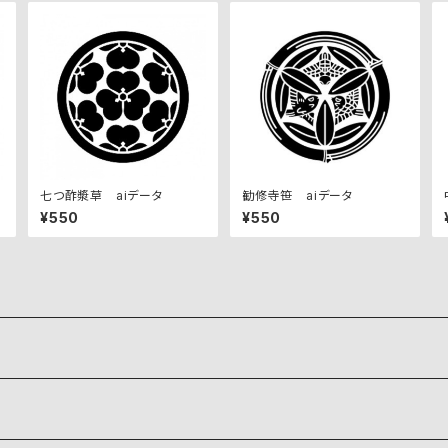
七つ酢漿草 aiデータ
勧修寺笹 aiデータ
¥550
¥550