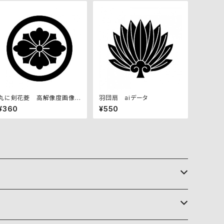
丸に剣花菱 高解像度画像セ
羽団扇 aiデータ
ット
¥360
¥550