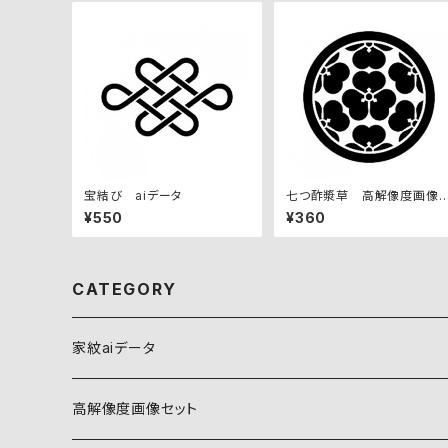
宝結び aiデータ
七つ酢漿草 高解像度画像
ット
¥550
¥360
CATEGORY
家紋aiデータ
自然紋
高解像度画像セット