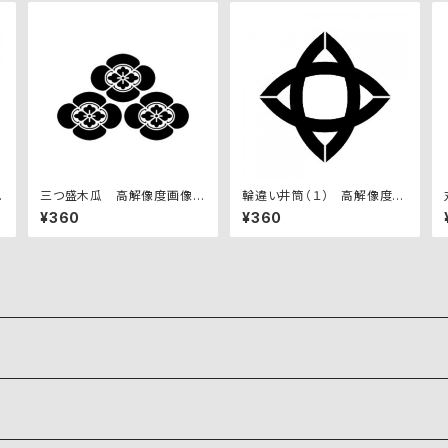
セ
三つ盛木瓜 高解像度画像セ
輪違い井筒（１） 高解像度画
ット
像セット
¥360
¥360