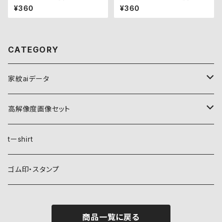
ット
¥360
¥360
CATEGORY
家紋aiデータ
自然紋
高解像度画像セット
稲妻
植物紋
自然紋
tーshirt
霞
葵
稲妻
動物紋
植物紋
ゴム印・スタンプ
雲
麻
霞
兎
葵
器材紋
動物紋
商品一覧に戻る
月