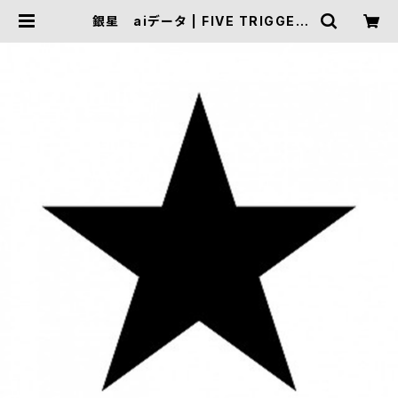
銀星 aiデータ | FIVE TRIGGER
ONLINE SHOP