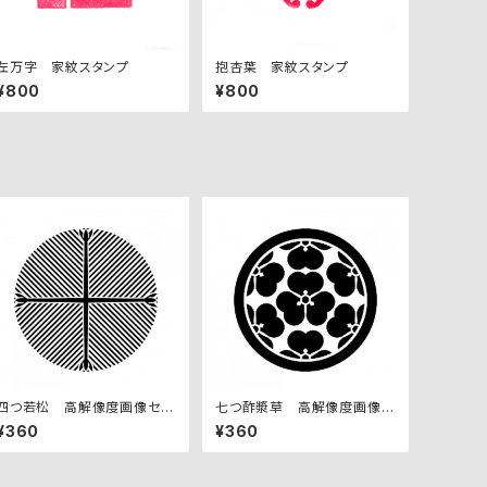
左万字 家紋スタンプ
抱杏葉 家紋スタンプ
¥800
¥800
四つ若松 高解像度画像セッ
七つ酢漿草 高解像度画像セ
ト
ット
¥360
¥360