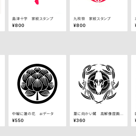
島津十字 家紋スタンプ
九枚笹 家紋スタンプ
¥800
¥800
中輪に蓮の花 aiデータ
葦に向かい鷺 高解像度画像
セット
¥550
¥360