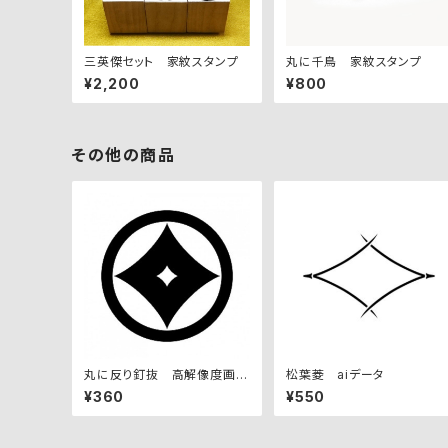
三英傑セット 家紋スタンプ
丸に千鳥 家紋スタンプ
¥2,200
¥800
その他の商品
丸に反り釘抜 高解像度画像
松葉菱 aiデータ
セット
¥360
¥550