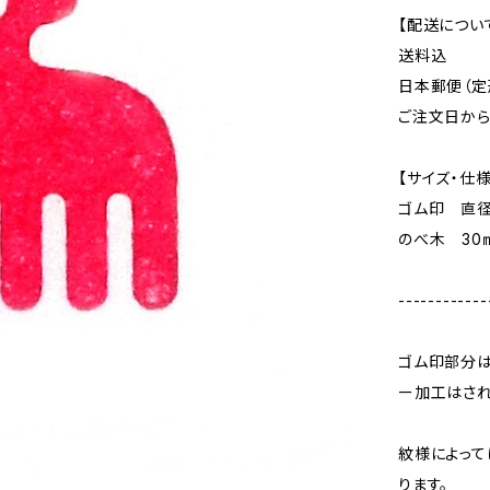
【配送につい
送料込
日本郵便（定
ご注文日か
【サイズ・仕様
ゴム印 直径
のべ木 30
------------
ゴム印部分
ー加工はされ
紋様によって
ります。