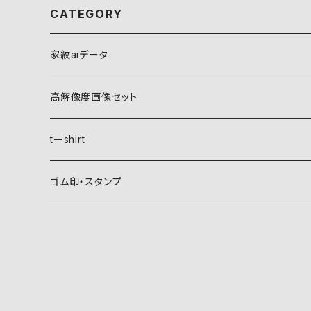
CATEGORY
家紋aiデータ
自然紋
高解像度画像セット
稲妻
植物紋
自然紋
tーshirt
霞
葵
稲妻
動物紋
植物紋
ゴム印・スタンプ
雲
麻
霞
兎
葵
器材紋
動物紋
月
朝顔・夕顔
雲
馬
麻
網
兎
建造物紋
器材紋
波
葦
月
海老
朝顔・夕顔
碇
馬
井桁
網
文様紋
建造物紋