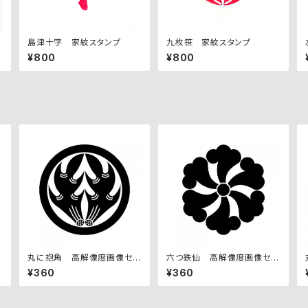
島津十字 家紋スタンプ
九枚笹 家紋スタンプ
¥800
¥800
丸に抱角 高解像度画像セッ
六つ鉄仙 高解像度画像セッ
ト
ト
¥360
¥360