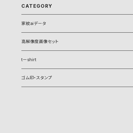
CATEGORY
家紋aiデータ
自然紋
高解像度画像セット
稲妻
植物紋
自然紋
tーshirt
霞
葵
稲妻
動物紋
植物紋
ゴム印・スタンプ
雲
麻
霞
兎
葵
器材紋
動物紋
月
朝顔・夕顔
雲
馬
麻
網
兎
建造物紋
器材紋
波
葦
月
海老
朝顔・夕顔
碇
馬
井桁
網
文様紋
建造物紋