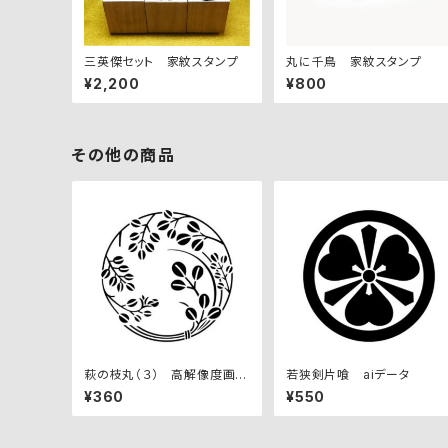
三英傑セット 家紋スタンプ
丸に千鳥 家紋スタンプ
¥2,200
¥800
その他の商品
萩の枝丸（３） 高解像度画像
若狭剣片喰 aiデータ
セット
¥360
¥550