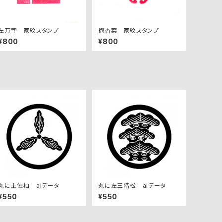
左万字 家紋スタンプ
抱杏葉 家紋スタンプ
¥800
¥800
丸に土佐柏 aiデータ
丸に左三階松 aiデータ
¥550
¥550