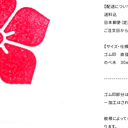
【配送につい
送料込
日本郵便（定
ご注文日か
【サイズ・仕様
ゴム印 直径
のべ木 30
------------
ゴム印部分
ー加工はされ
紋様によって
ります。