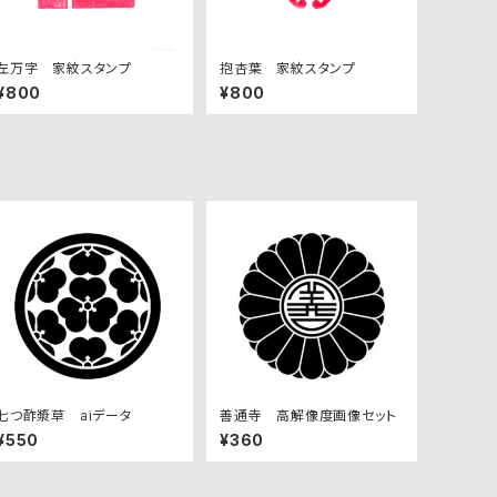
左万字 家紋スタンプ
抱杏葉 家紋スタンプ
¥800
¥800
七つ酢漿草 aiデータ
善通寺 高解像度画像セット
¥550
¥360