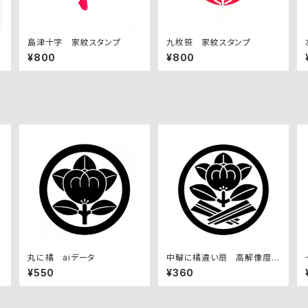
島津十字 家紋スタンプ
九枚笹 家紋スタンプ
¥800
¥800
セ
丸に橘 aiデータ
中輪に橘違い扇 高解像度画
像セット
¥550
¥360