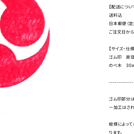
【配送につい
送料込
日本郵便（定
ご注文日か
【サイズ・仕様
ゴム印 直径
のべ木 30
------------
ゴム印部分
ー加工はされ
紋様によって
ります。