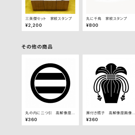
三英傑セット 家紋スタンプ
丸に千鳥 家紋スタンプ
¥2,200
¥800
その他の商品
丸の内に二つ引 高解像度画
房付き瓶子 高解像度画像
像セット
ット
¥360
¥360