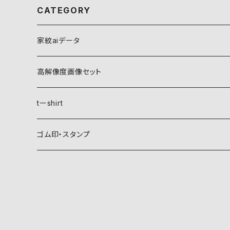
CATEGORY
家紋aiデータ
自然紋
高解像度画像セット
稲妻
植物紋
自然紋
tーshirt
霞
葵
稲妻
動物紋
植物紋
ゴム印・スタンプ
雲
麻
霞
兎
葵
器材紋
動物紋
月
朝顔・夕顔
雲
馬
麻
網
兎
建造物紋
器材紋
波
葦
月
海老
朝顔・夕顔
碇
馬
井桁
網
文様紋
建造物紋