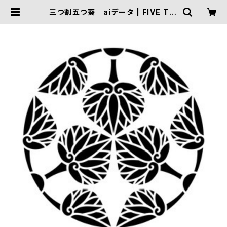
三つ割五つ葵 aiデータ | FIVE TRI
GGER ONLINE SHOP