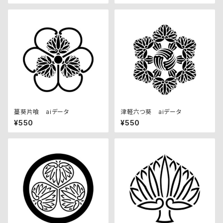
蔓葵片喰 aiデータ
津軽六つ葵 aiデータ
¥550
¥550