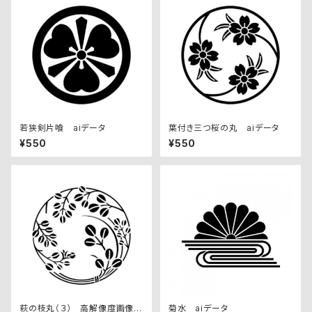
若狭剣片喰 aiデータ
葉付き三つ桜の丸 aiデータ
¥550
¥550
萩の枝丸（３） 高解像度画像セ
菊水 aiデータ