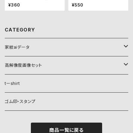
ット
¥360
¥550
CATEGORY
家紋aiデータ
自然紋
高解像度画像セット
稲妻
植物紋
自然紋
tーshirt
霞
葵
稲妻
動物紋
植物紋
ゴム印・スタンプ
雲
麻
霞
兎
葵
器材紋
動物紋
商品一覧に戻る
月