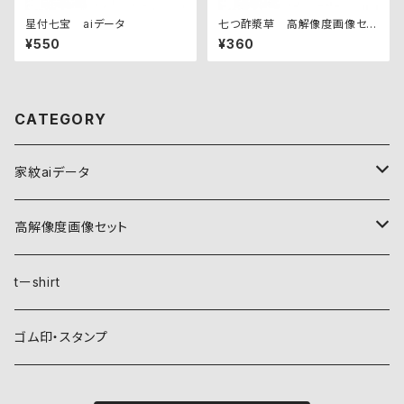
星付七宝 aiデータ
七つ酢漿草 高解像度画像セッ
ト
¥550
¥360
CATEGORY
家紋aiデータ
自然紋
高解像度画像セット
稲妻
植物紋
自然紋
tーshirt
霞
葵
稲妻
動物紋
植物紋
ゴム印・スタンプ
雲
麻
霞
兎
葵
器材紋
動物紋