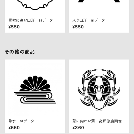
雪輪に違い山形 aiデータ
入り山形 aiデータ
¥550
¥550
その他の商品
菊水 aiデータ
葦に向かい鷺 高解像度画像セ
ット
¥550
¥360