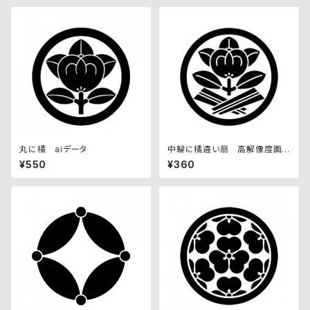
丸に橘 aiデータ
中輪に橘違い扇 高解像度画
像セット
¥550
¥360