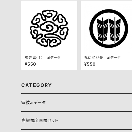
東寺雲（１） aiデータ
丸に並び矢 aiデータ
¥550
¥550
CATEGORY
家紋aiデータ
自然紋
高解像度画像セット