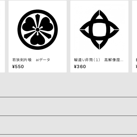
若狭剣片喰 aiデータ
輪違い井筒（１） 高解像度画
像セット
¥550
¥360