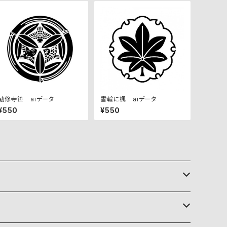
勧修寺笹 aiデータ
雪輪に楓 aiデータ
¥550
¥550