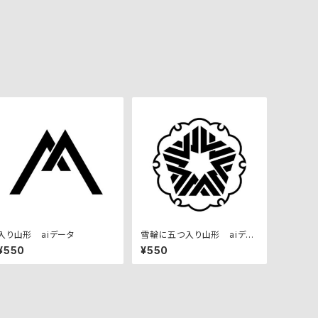
入り山形 aiデータ
雪輪に五つ入り山形 aiデー
タ
¥550
¥550