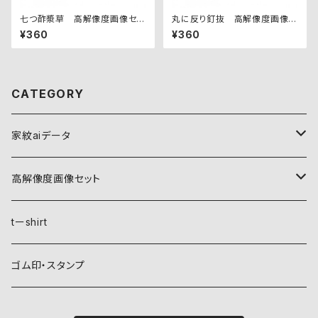
七つ酢漿草 高解像度画像セッ
丸に反り釘抜 高解像度画像セ
ト
ット
¥360
¥360
CATEGORY
家紋aiデータ
自然紋
高解像度画像セット
稲妻
植物紋
自然紋
tーshirt
霞
葵
稲妻
動物紋
植物紋
ゴム印・スタンプ
雲
麻
霞
兎
葵
器材紋
動物紋