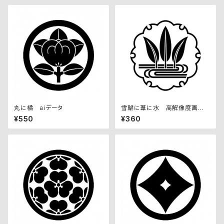
丸に橘 aiデータ
雪輪に葦に水 高解像度画像
セット
¥550
¥360