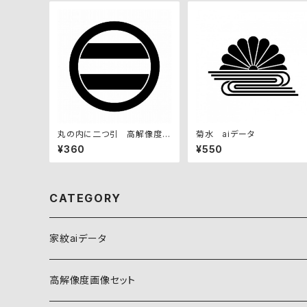
丸の内に二つ引 高解像度画
菊水 aiデータ
像セット
¥360
¥550
CATEGORY
家紋aiデータ
自然紋
高解像度画像セット