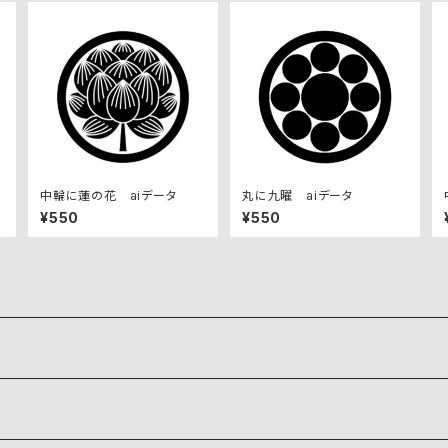
中輪に蓮の花 aiデータ
丸に九曜 aiデータ
¥550
¥550