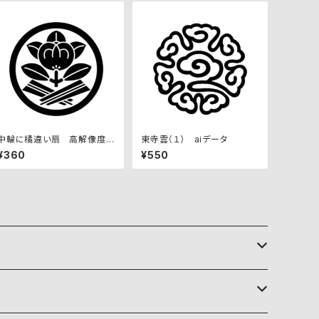
中輪に橘違い扇 高解像度画
東寺雲（１） aiデータ
像セット
¥360
¥550