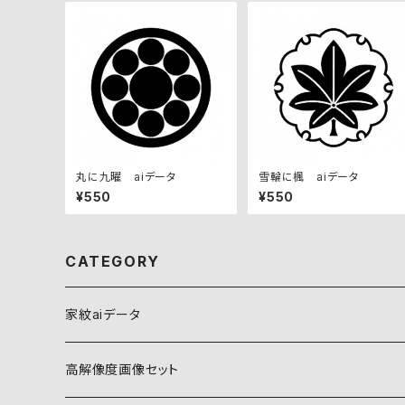
丸に九曜 aiデータ
雪輪に楓 aiデータ
¥550
¥550
CATEGORY
家紋aiデータ
自然紋
高解像度画像セット