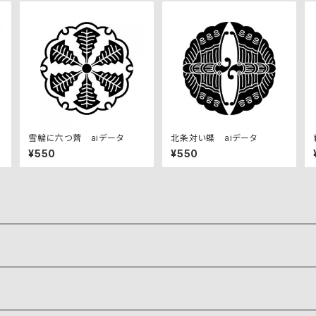
雪輪に六つ薺 aiデータ
北条対い蝶 aiデータ
¥550
¥550