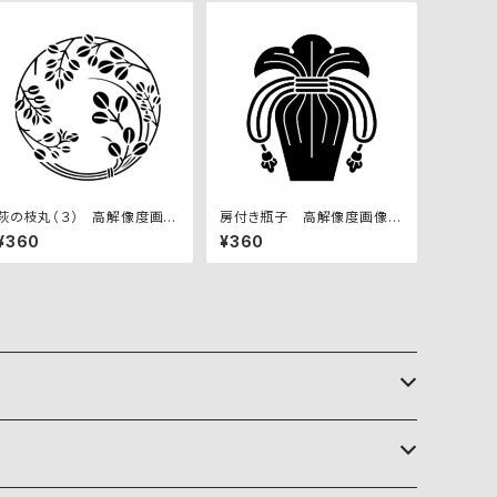
萩の枝丸（３） 高解像度画像
房付き瓶子 高解像度画像セ
セット
ット
¥360
¥360