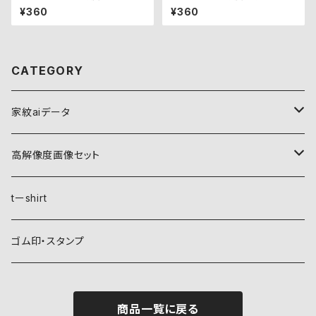
¥360
¥360
CATEGORY
家紋aiデータ
自然紋
高解像度画像セット
稲妻
植物紋
自然紋
tーshirt
霞
葵
稲妻
動物紋
植物紋
ゴム印・スタンプ
雲
麻
霞
兎
葵
器材紋
動物紋
商品一覧に戻る
月