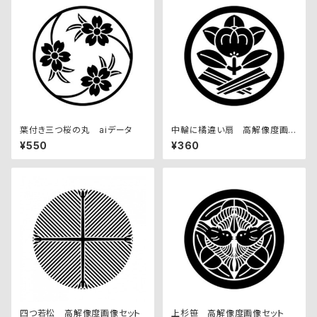
葉付き三つ桜の丸 aiデータ
中輪に橘違い扇 高解像度画
像セット
¥550
¥360
四つ若松 高解像度画像セット
上杉笹 高解像度画像セット