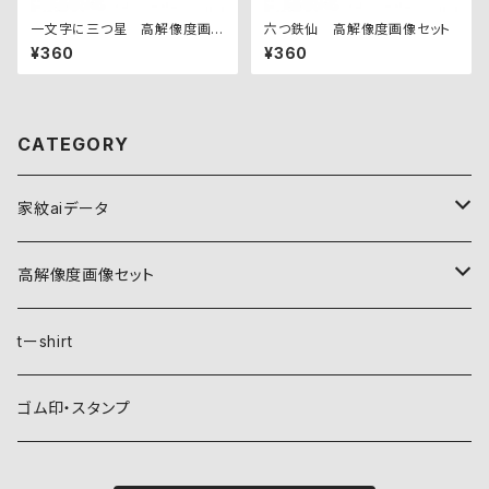
一文字に三つ星 高解像度画
六つ鉄仙 高解像度画像セット
像セット
¥360
¥360
CATEGORY
家紋aiデータ
自然紋
高解像度画像セット
稲妻
植物紋
自然紋
tーshirt
霞
葵
稲妻
動物紋
植物紋
ゴム印・スタンプ
雲
麻
霞
兎
葵
器材紋
動物紋