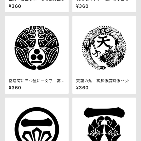
像セット
セット
¥360
¥360
抱茗荷に三つ星に一文字 高
天龍の丸 高解像度画像セット
解像度画像セット
¥360
¥360