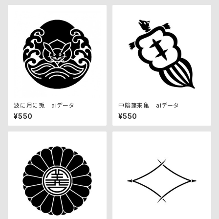
波に月に兎 aiデータ
中陰篷来亀 aiデータ
¥550
¥550