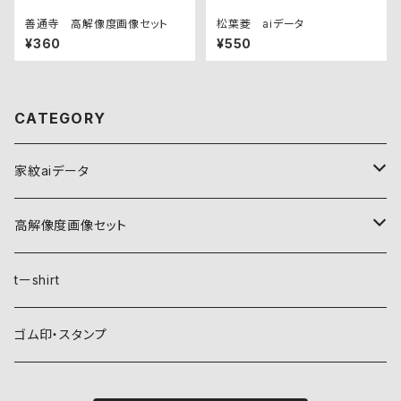
善通寺 高解像度画像セット
松葉菱 aiデータ
¥360
¥550
CATEGORY
家紋aiデータ
自然紋
高解像度画像セット
稲妻
植物紋
自然紋
tーshirt
霞
葵
稲妻
動物紋
植物紋
ゴム印・スタンプ
雲
麻
霞
兎
葵
器材紋
動物紋