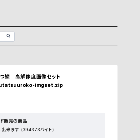
つ鱗 高解像度画像セット
utatsuuroko-imgset.zip
ード販売の商品
出来ます (394373バイト)