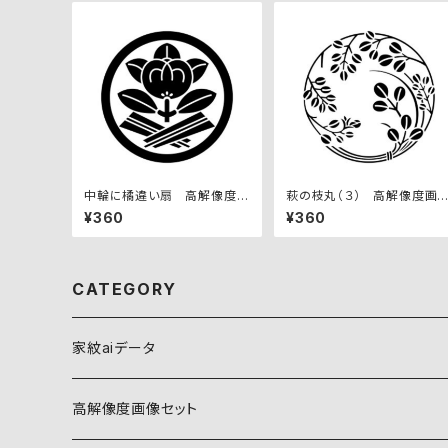
中輪に橘違い扇 高解像度画
萩の枝丸（３） 高解像度画
像セット
セット
¥360
¥360
CATEGORY
家紋aiデータ
自然紋
高解像度画像セット