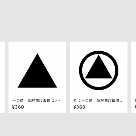
像
一つ鱗 高解像度画像セット
丸に一つ鱗 高解像度画像セ
ット
¥360
¥360