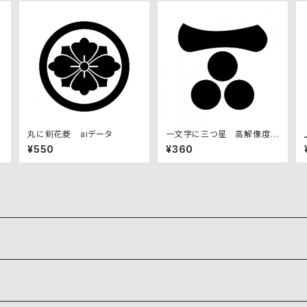
像
丸に剣花菱 aiデータ
一文字に三つ星 高解像度画
像セット
¥550
¥360