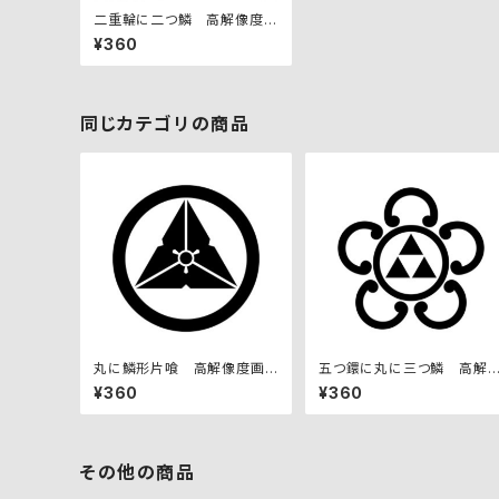
二重輪に二つ鱗 高解像度画
像セット
¥360
同じカテゴリの商品
丸に鱗形片喰 高解像度画
五つ鐶に丸に三つ鱗 高解
像セット
度画像セット
¥360
¥360
その他の商品