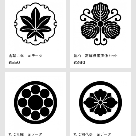
雪輪に楓 aiデータ
蔓柏 高解像度画像セット
¥550
¥360
丸に九曜 aiデータ
丸に剣花菱 aiデータ