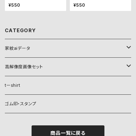
¥550
¥550
CATEGORY
家紋aiデータ
自然紋
高解像度画像セット
稲妻
植物紋
自然紋
tーshirt
霞
葵
稲妻
動物紋
植物紋
ゴム印・スタンプ
雲
麻
霞
兎
葵
器材紋
動物紋
商品一覧に戻る
月