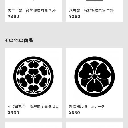
角立て轡 高解像度画像セット
八角轡 高解像度画像セット
¥360
¥360
その他の商品
七つ酢漿草 高解像度画像セッ
丸に剣片喰 aiデータ
ト
¥360
¥550